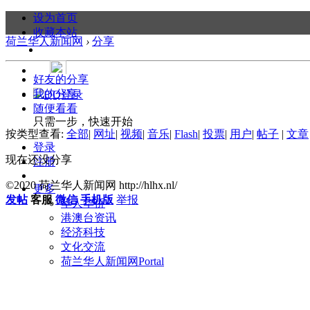
设为首页
收藏本站
荷兰华人新闻网
›
分享
好友的分享
我的分享
随便看看
只需一步，快速开始
按类型查看:
全部
|
网址
|
视频
|
音乐
|
Flash
|
投票
|
用户
|
帖子
|
文章
登录
现在还没分享
注册
©2020 荷兰华人新闻网 http://hlhx.nl/
更多
发帖
客服
微信
手机版
举报
华人华侨
港澳台资讯
经济科技
文化交流
荷兰华人新闻网
Portal