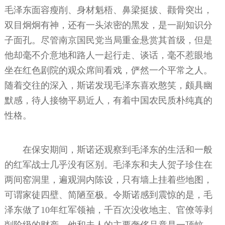
毛泽东面容瘦削、身材魁梧、鼻梁挺拔、颧骨突出，
双目炯炯有神，还有一头浓密的黑发，是一副知识分
子面孔。尽管南京国民党当局重金悬赏其首级，但是
他却毫不介意地和路人一起行走、谈话，毫不惹眼地
坐在红色剧院的观众席间看戏，俨然一个平常之人。
随着交往的深入，斯诺发现毛泽东喜欢憨笑，颇具幽
默感，待人接物平易近人，有着中国农民质朴纯真的
性格。
在保安期间，斯诺还观察到毛泽东的生活和一般
的红军战士几乎没有区别。毛泽东和夫人贺子珍住在
两间窑洞里，遍观洞内陈设，只有墙上挂着些地图，
可谓家徒四壁、简陋至极。令斯诺感到震惊的是，毛
泽东做了10年红军领袖，千百次没收地主、官僚等剥
削阶级的财产，他和夫人的主要奢侈品竟是一顶蚊