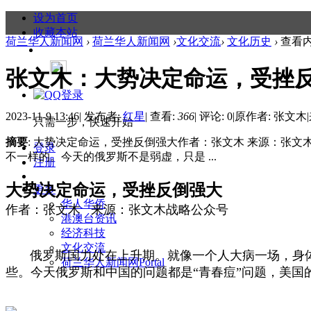
设为首页
收藏本站
荷兰华人新闻网
›
荷兰华人新闻网
›
文化交流
›
文化历史
›
查看
张文木：大势决定命运，受挫
2023-11-9 13:46
|
发布者:
红星
|
查看:
366
|
评论: 0
|
原作者: 张文木
|
只需一步，快速开始
摘要
: 大势决定命运，受挫反倒强大作者：张文木 来源：张
登录
不一样的。今天的俄罗斯不是弱虚，只是 ...
注册
大势决定命运，受挫反倒强大
更多
华人华侨
作者：张文木 来源：张文木战略公众号
港澳台资讯
经济科技
文化交流
俄罗斯国力处在上升期。就像一个人大病一场，身体
荷兰华人新闻网
Portal
些。今天俄罗斯和中国的问题都是“青春痘”问题，美国