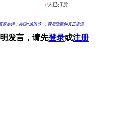
0
人已打赏
百家杂评：美国“感恩节”：背后隐藏的真正逻辑
明发言，请先
登录
或
注册