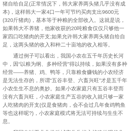
猪自给自足(正常情况下，韩大家养两头猪几乎没有成
本)，这样韩大一家4口一年可节约买肉支出9600元
(320斤猪肉)，基本等于种粮的全部收入。这就是说，
如果韩大不养猪，他家收获的20吨粮食仅仅只够他一
家四口吃猪肉的开支;如果允许韩大家养两头猪自给自
足，这两头猪的收入和种二十亩地的收入相等。
通过例子可以看出，我国小农在五千年历史长河
中，因“以粮为纲、多种经营”得以持续，如果没有多种
经营——养猪、鸡、鸭等，只靠粮食赚钱的小农经济
是无法生存的，所谓“五谷丰登、六畜兴旺”才是五千年
小农生生不息的奥妙。如果小农家庭只有五谷丰登而
没有六畜兴旺，小农家庭生产五谷的收入就只够一家
人吃猪肉的开支(仅是食猪肉，会不会过几年食鸡鸭鱼
等也这样呢?)，小农家庭模式将无法可持续与生生不
息。