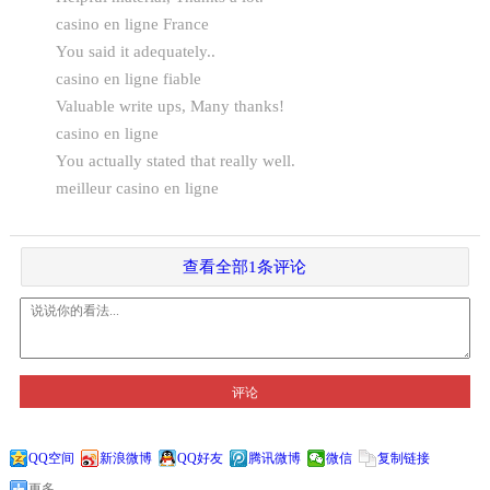
casino en ligne France
You said it adequately..
casino en ligne fiable
Valuable write ups, Many thanks!
casino en ligne
You actually stated that really well.
meilleur casino en ligne
查看全部1条评论
评论
QQ空间
新浪微博
QQ好友
腾讯微博
微信
复制链接
更多