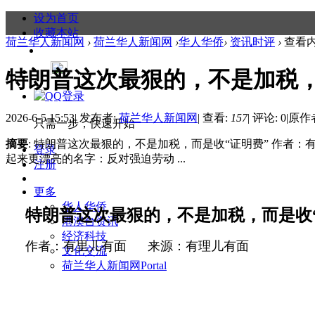
设为首页
收藏本站
荷兰华人新闻网
›
荷兰华人新闻网
›
华人华侨
›
资讯时评
›
查看
特朗普这次最狠的，不是加税，
2026-6-5 15:53
|
发布者:
荷兰华人新闻网
|
查看:
157
|
评论: 0
|
原作
只需一步，快速开始
摘要
: 特朗普这次最狠的，不是加税，而是收“证明费” 作者
登录
起来更漂亮的名字：反对强迫劳动 ...
注册
更多
华人华侨
特朗普这次最狠的，不是加税，而是收
港澳台资讯
经济科技
作者：有里儿有面
来源：有理儿有面
文化交流
荷兰华人新闻网
Portal