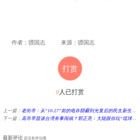
作者：骠国志
来源：骠国志
打赏
0
人已打赏
上一篇：
老街市：从“10.27”前的电诈阴霾到光复后的民生新生的蜕变
下一篇：
高市早苗谈台湾有事闯祸？郭正亮：大陆跟你玩“琉球主权未定” ...
最新评论
还没有评论哦