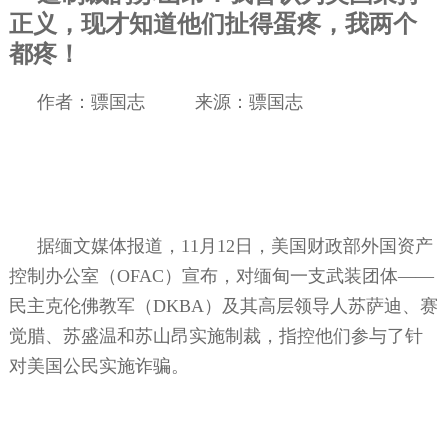
正义，现才知道他们扯得蛋疼，我两个
都疼！
作者：骠国志
来源：骠国志
据缅文媒体报道，
11
月
12
日，美国财政部外国资产
控制办公室（
OFAC
）宣布，对缅甸一支武装团体——
民主克伦佛教军（
DKBA
）及其高层领导人苏萨迪、赛
觉腊、苏盛温和苏山昂实施制裁，指控他们参与了针
对美国公民实施诈骗。