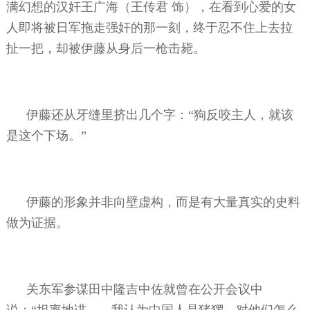
满幻想的汉奸王广海（王传君
饰），在看到心爱的女
人即将被日军拖走强奸的那一刻，终于忍不住上去拉
扯一把，却被伊藤从身后一枪击毙。
伊藤还从牙缝里挤出几个字：“狗反咬主人，就该
是这个下场。”
伊藤的形象并非向壁虚构，而是有大量真实的史料
做为证据。
关东军参谋田中隆吉中佐就曾在公开会议中
说：“坦率地讲……我认为中国人是猪猡，对他们怎么