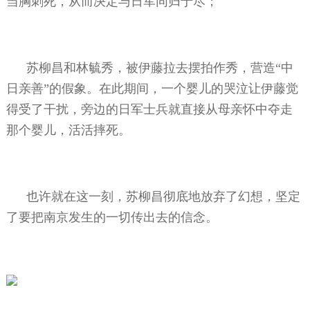
当胸刺死，从而决定与日军同归于尽；
苏柳昌和林毓秀，被伊藤拉去摆拍作秀，营造“中
日亲善”的假象。在此期间，一个婴儿的哭泣让伊藤觉
得受了干扰，旁边的日军士兵就直接从母亲怀中夺走
那个婴儿，活活摔死。
也许就在这一刻，苏柳昌彻底地放弃了幻想，坚定
了要把南京发生的一切传出去的信念。