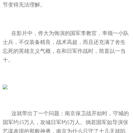
节变得无法理解。
在影片中，佟大为饰演的国军李教官，率领一小队
士兵，不仅装备精良，战术高超，而且还充满了舍生
忘死的英雄主义气概，在和日军作战时，简直以一当
十。
这就带出了一个问题：南京保卫战开始时，守城的
国军约
15
万人，攻城日军约
5
万人。倘若国军如导演张
艺谋表现的那般神勇，南京为什么只守了十几天就陷