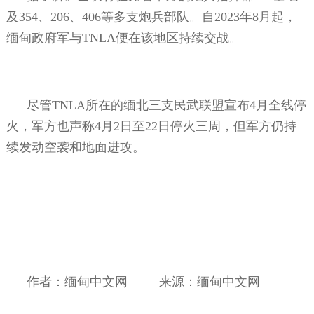
及
354
、
206
、
406
等多支炮兵部队。自
2023
年
8
月起，
缅甸政府军与
TNLA
便在该地区持续交战。
尽管
TNLA
所在的缅北三支民武联盟宣布
4
月全线停
火，军方也声称
4
月
2
日至
22
日停火三周，但军方仍持
续发动空袭和地面进攻。
作者：缅甸中文网
来源：缅甸中文网