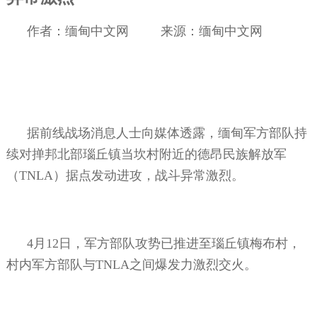
作者：缅甸中文网
来源：缅甸中文网
据前线战场消息人士向媒体透露，缅甸军方部队持
续对掸邦北部瑙丘镇当坎村附近的德昂民族解放军
（
TNLA
）据点发动进攻，战斗异常激烈。
4
月
12
日，军方部队攻势已推进至瑙丘镇梅布村，
村内军方部队与
TNLA
之间爆发力激烈交火。