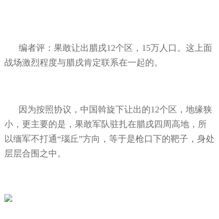
编者评：果敢让出腊戌
12
个区，
15
万人口。这上面
战场激烈程度与腊戌肯定联系在一起的。
因为按照协议，中国斡旋下让出的
12
个区，地缘狭
小，更主要的是，果敢军队驻扎在腊戌四周高地，所
以缅军不打通“瑙丘”方向，等于是枪口下的靶子，身处
层层合围之中。