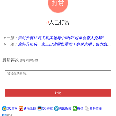
打赏
0
人已打赏
上一篇：
美财长就16日关税问题与中国谈“迟早会有大交易”
下一篇：
鹿特丹街头一家三口遭围殴重伤！身份未明，警方急寻目击者！ ...
最新评论
还没有评论哦
评论
QQ空间
新浪微博
QQ好友
腾讯微博
微信
复制链接
更多