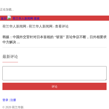
正在加载...
返回
荷兰华人新闻网
搜索
荷兰华人新闻网
荷兰华人新闻网
查看评论
›
›
韩媒：中国外交官针对日本首相的 “斩首” 言论争议不断，日外相要求
中方解决 ...
最新评论
评论
登录
|
注册
© 2020 荷兰华新.