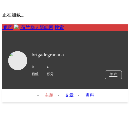
正在加载...
返回
荷兰华人新闻网
搜索
brigadegranada
0
4
粉丝
积分
关注
主题
文章
资料