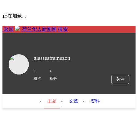
正在加载...
返回
荷兰华人新闻网
搜索
glassesframezon
1
4
粉丝
积分
关注
主题
文章
资料