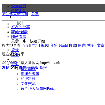
设为首页
收藏本站
荷兰华人新闻网
›
分享
好友的分享
我的分享
随便看看
只需一步，快速开始
按类型查看:
全部
|
网址
|
视频
|
音乐
|
Flash
|
投票
|
用户
|
帖子
|
文章
登录
现在还没分享
注册
©2020 荷兰华人新闻网 http://hlhx.nl/
更多
发帖
客服
微信
手机版
举报
华人华侨
港澳台资讯
经济科技
文化交流
荷兰华人新闻网
Portal