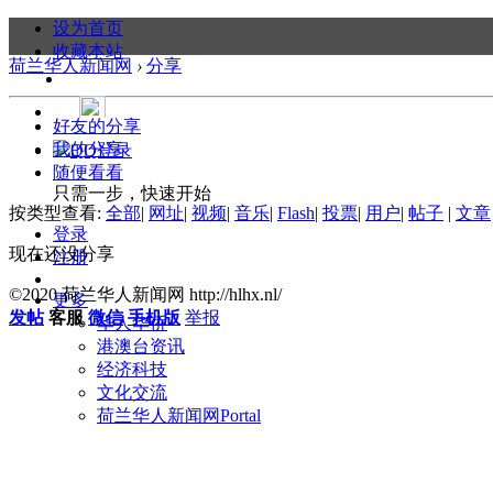
设为首页
收藏本站
荷兰华人新闻网
›
分享
好友的分享
我的分享
随便看看
只需一步，快速开始
按类型查看:
全部
|
网址
|
视频
|
音乐
|
Flash
|
投票
|
用户
|
帖子
|
文章
登录
现在还没分享
注册
©2020 荷兰华人新闻网 http://hlhx.nl/
更多
发帖
客服
微信
手机版
举报
华人华侨
港澳台资讯
经济科技
文化交流
荷兰华人新闻网
Portal